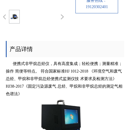
服务热线：
19120302401
方
系
CN
案
我
EN
们
产品详情
便携式非甲烷总烃仪，具有高度集成；轻松便携；测量精准；
操作 简便等特点。 符合国家标准HJ 1012-2018 《环境空气和废气
总烃、甲烷和非甲烷总烃便携式监测仪技 术要求及检测方法》
HJ38-2017《固定污染源废气 总烃、甲烷和非甲烷总烃的测定气相
色谱法》