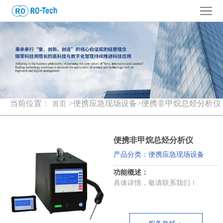
首
页
关
于
新
我
闻
产
们
资
品
分
当前位置：
>便携应急现场设备>便携非甲烷总烃分析仪
首页
讯
中
析
工
便携非甲烷总烃分析仪
心
设
业
配
产品分类：便携应急现场设备
备
件
定
功能概述：
具体详情，敬请联系我们！
制
解
车
决
联