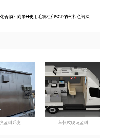
）
定硫化合物》附录H使用
毛细柱和SCD的气相色谱法
线监测系统
车载式现场监测