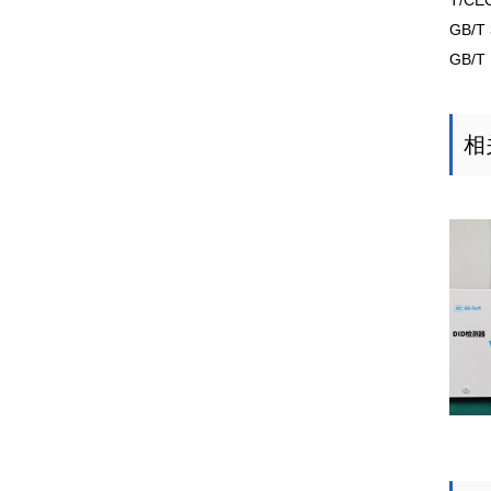
T/C
GB/
GB/
相