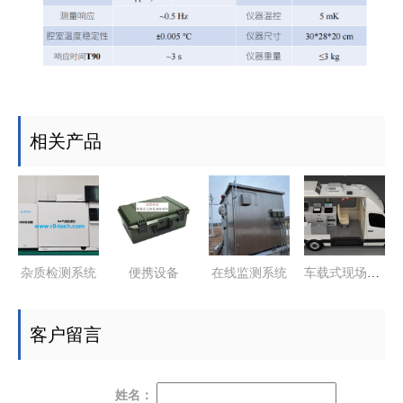
相关产品
杂质检测系统
便携设备
在线监测系统
车载式现场监测
客户留言
姓名：