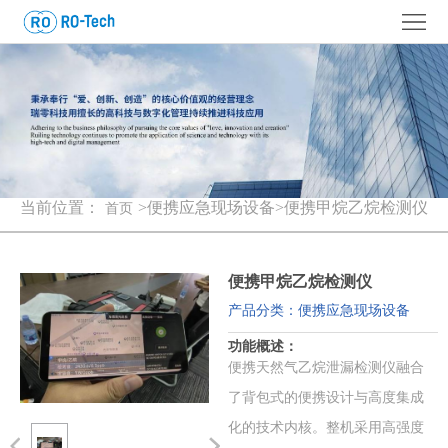
首
页
关
于
新
我
闻
产
们
资
品
分
当前位置：
>便携应急现场设备>便携甲烷乙烷检测仪
首页
讯
中
析
工
便携甲烷乙烷检测仪
心
设
业
配
产品分类：便携应急现场设备
备
件
定
功能概述：
便携天然气乙烷泄漏检测仪融合
制
解
了背包式的便携设计与高度集成
化的技术内核。整机采用高强度
车
决
联